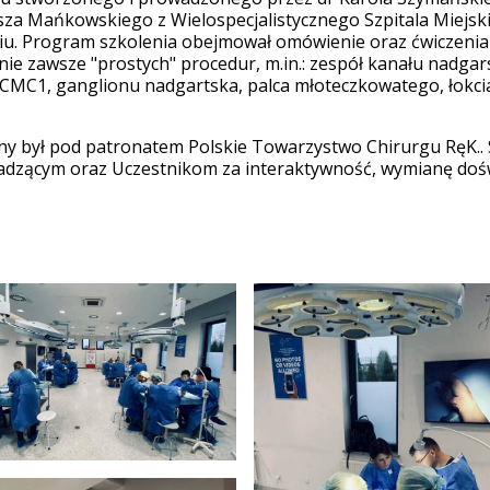
sza Mańkowskiego z Wielospecjalistycznego Szpitala Miejski
iu. Program szkolenia obejmował omówienie oraz ćwiczenia
nie zawsze "prostych" procedur, m.in.: zespół kanału nadgar
CMC1, ganglionu nadgartska, palca młoteczkowatego, łokcia t
y był pod patronatem Polskie Towarzystwo Chirurgu RęK.. 
dzącym oraz Uczestnikom za interaktywność, wymianę dośw