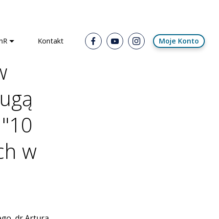
hR
Kontakt
Moje Konto
w
rugą
 "10
ch w
go, dr Artura