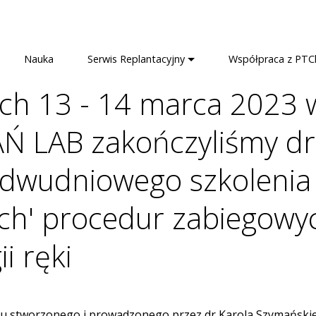
Nauka
Serwis Replantacyjny
Współpraca z PTC
ch 13 - 14 marca 2023 
 LAB zakończyliśmy d
 dwudniowego szkolenia
ych' procedur zabiegowy
ii ręki
u stworzonego i prowadzonego przez dr Karola Szymańskie