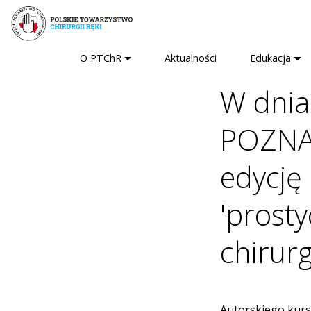
O PTChR
Aktualności
Edukacja
W dnia
POZNAŃ
edycję
'prost
chirurg
Autorskiego kurs