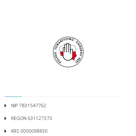
NIP 7831547762
REGON 631127373
KRS 0000098830